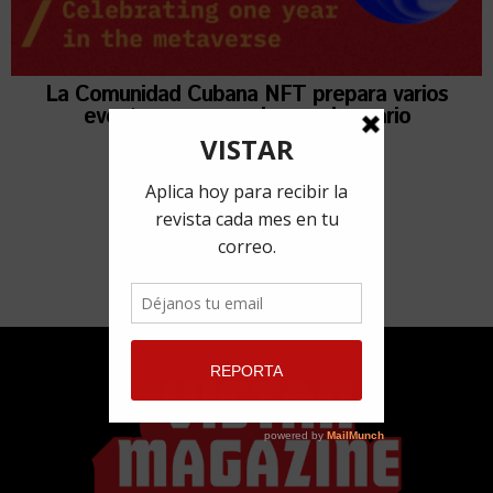
La Comunidad Cubana NFT prepara varios
eventos para su primer aniversario
10 marzo, 2022
por
Adyz Lien Rivero