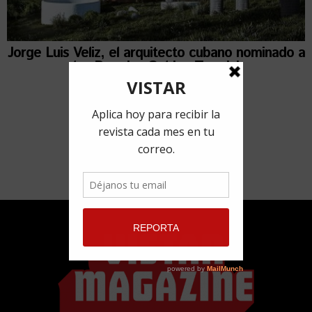
Jorge Luis Veliz, el arquitecto cubano nominado a
los Premios Golden Trezzini
1 octubre, 2021
por
Adyz Lien Rivero