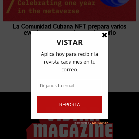
La Comunidad Cubana NFT prepara varios
eventos para su primer aniversario
10 marzo, 2022
por
Adyz Lien Rivero