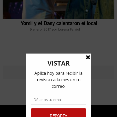
Yomil y el Dany calentaron el local
9 enero, 2017
por
Lorena Ferriol
RECIENTES