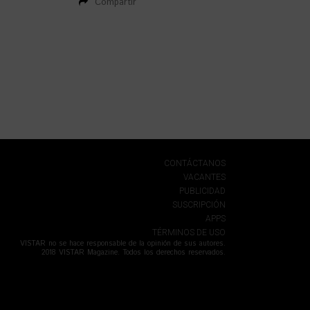
Compartir
CONTÁCTANOS
VACANTES
PUBLICIDAD
SUSCRIPCIÓN
APPS
TÉRMINOS DE USO
VISTAR no se hace responsable de la opinión de sus autores.
2018 VISTAR Magazine. Todos los derechos reservados.