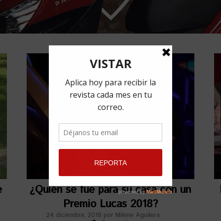
e
¿Quién se fue para su casa con un
Premio Lucas 2018?
24 diciembre, 2018
por
Milene Aguilera