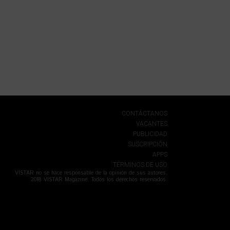
CONTÁCTANOS
VACANTES
PUBLICIDAD
SUSCRIPCIÓN
APPS
TÉRMINOS DE USO
VISTAR no se hace responsable de la opinión de sus autores.
2018 VISTAR Magazine. Todos los derechos reservados.