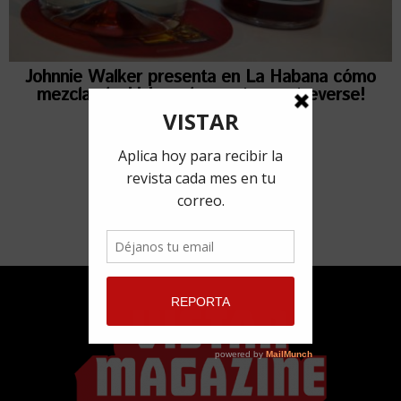
Johnnie Walker presenta en La Habana cómo
mezcla el whisky, ¡el secreto es atreverse!
29 agosto, 2018
por
Ailén Rivero