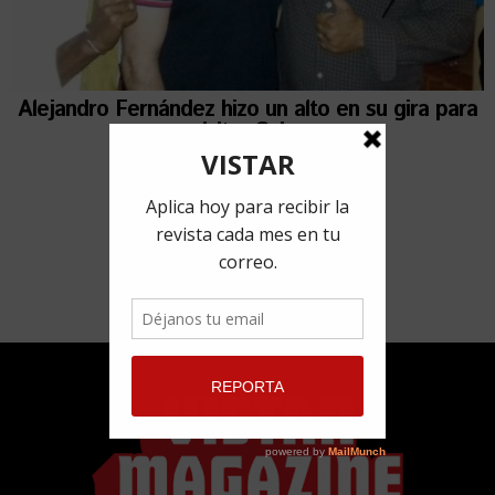
Alejandro Fernández hizo un alto en su gira para
visitar Cuba
17 mayo, 2018
por
Lorena Ferriol