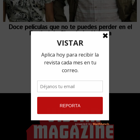
Doce películas que no te puedes perder en el
Festival de Cine de La Habana
30 noviembre, 2018
por
Ailén Rivero