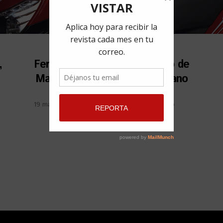
,
Feria de Arte Contemporáneo de
Madrid 2020 dedicada al cubano
Félix González-Torres
19 marzo, 2019
por
Elaine Caballero Sabugueiro
Compartir