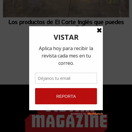
Los productos de El Corte Inglés que puedes
comprar en Cuba
16 enero, 2018
por
Alejandra Angulo