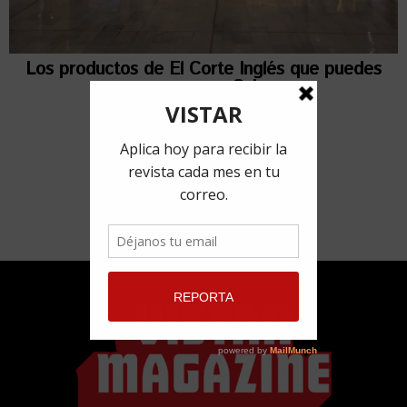
Los productos de El Corte Inglés que puedes
comprar en Cuba
16 enero, 2018
por
Alejandra Angulo