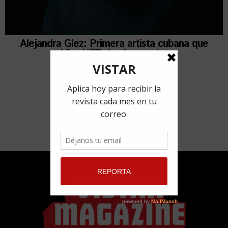
Alejandra Glez: Primera artista cubana que
exhibe NFT desde un «drop»
6 abril, 2021
por
Jorge Peré