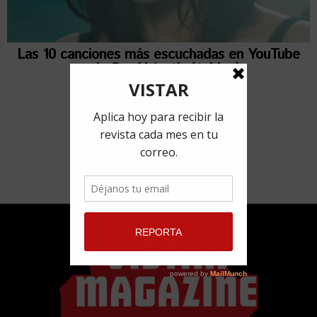
Las 10 canciones más escuchadas en YouTube
cada San Valentín (+video)
14 febrero, 2017
por
Lorena Ferriol