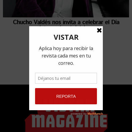
Chucho Valdés nos invita a celebrar el Día
Internacional del Jazz
30 abril, 2021
por
Jorge Peré