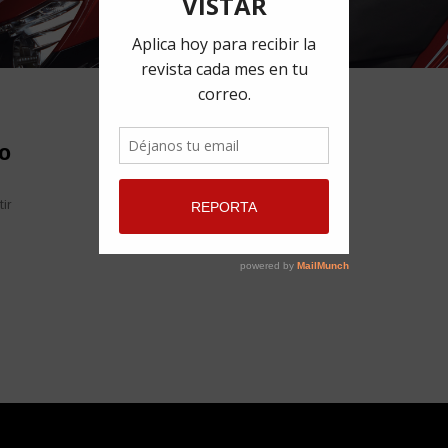
ho
ir