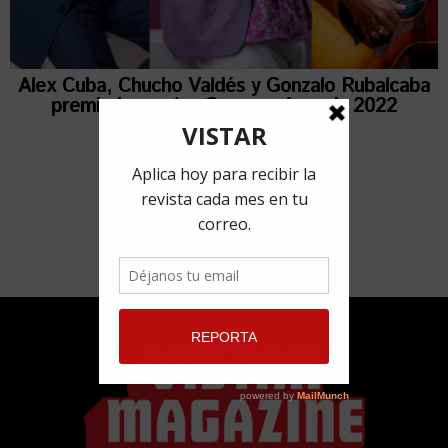
Alex Cuba, Chucho Valdés y Gonzalo Rubalcaba
premiados en los Grammy Awards 2022
4 abril, 2022
por
Redacción VISTAR