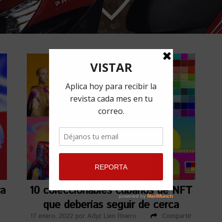
ra
10 coleccionables cubanos de NFT
que deberías seguir de cerca
17 enero, 2022
por
Adyz Lien Rivero
Compartir