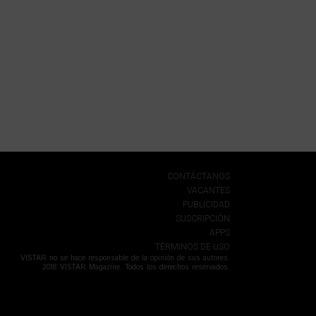
CONTÁCTANOS
VACANTES
PUBLICIDAD
SUSCRIPCIÓN
APPS
TÉRMINOS DE USO
VISTAR no se hace responsable de la opinión de sus autores.
2018 VISTAR Magazine. Todos los derechos reservados.