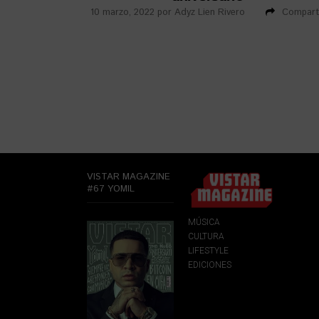
10 marzo, 2022
por
Adyz Lien Rivero
Compart
VISTAR MAGAZINE
#67 YOMIL
MÚSICA
CULTURA
LIFESTYLE
EDICIONES