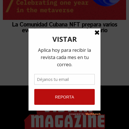
La Comunidad Cubana NFT prepara varios
eventos para su primer aniversario
10 marzo, 2022
por
Adyz Lien Rivero