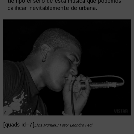
tiempo el sello de esta música que podemos
calificar inevitablemente de urbana.
[quads id=7]
Elvis Manuel./ Foto: Leandro Feal