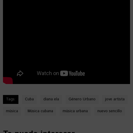
Tags:
Cuba
diana ela
Género Urbano
jove artista
música
Música cubana
música urbana
nuevo sencillo