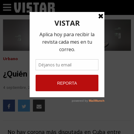
Urbano
¿Quién tiene la corona?
4 septiembre, 2018
por
Abel González
No hay corona más disputada en Cuba entre