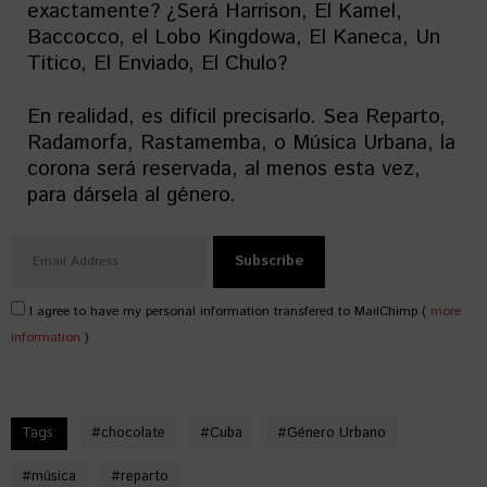
exactamente? ¿Será Harrison, El Kamel,
Baccocco, el Lobo Kingdowa, El Kaneca, Un
Titico, El Enviado, El Chulo?
En realidad, es difícil precisarlo. Sea Reparto,
Radamorfa, Rastamemba, o Música Urbana, la
corona será reservada, al menos esta vez,
para dársela al género.
I agree to have my personal information transfered to MailChimp (
more
information
)
Tags:
#
chocolate
#
Cuba
#
Género Urbano
#
música
#
reparto