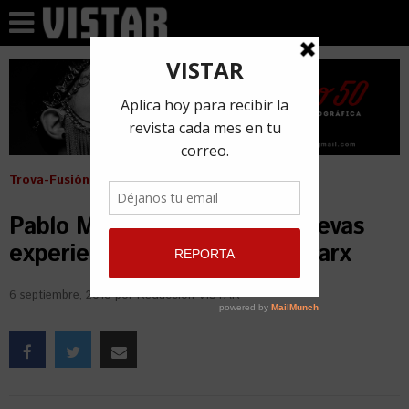
Trova-Fusión
Pablo Milanés llegará con nuevas
experiencias al teatro Karl Marx
6 septiembre, 2018
por
Redacción VISTAR