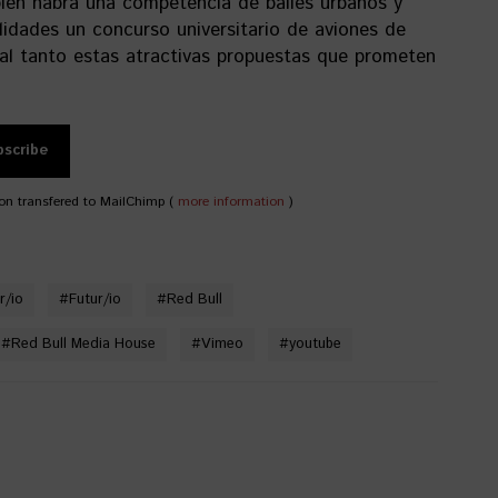
ién habrá una competencia de bailes urbanos y
idades un concurso universitario de aviones de
al tanto estas atractivas propuestas que prometen
on transfered to MailChimp (
more information
)
r/io
#
Futur/io
#
Red Bull
#
Red Bull Media House
#
Vimeo
#
youtube