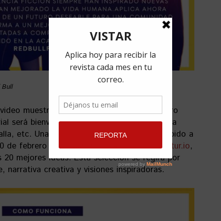
 Bull
 video muestre una visión creativa de un futuro
ial será bienvenido: animación,
blogging
, mega
alla, etc. Una vez hecho el video debe ser subido a
 de febrero y compartir el link con
redbullfutur.io
,
 20 mejores ideas. Esta selección se regirá por
e, narrativa creativa y visiones inspiradoras.