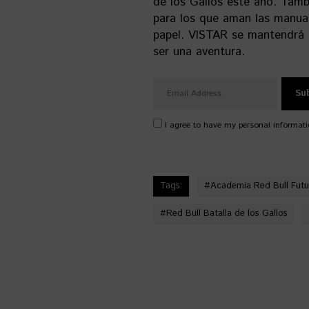
de los Gallos este año. Tamb
para los que aman las manual
papel. VISTAR se mantendrá 
ser una aventura.
I agree to have my personal informati
Tags:
#
Academia Red Bull Futu
#
Red Bull Batalla de los Gallos