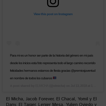
View this post on Instagram
Para mi es un honor ser parte de la historia del género en mi país
desde los inicios esta foto representa todo el largo camino recorrido
felicidades hermanos estamos de fiesta gracias @premiosjuventud
en nombre de todos los cubanos
A post shared by
(@elmicha) on
ELMICHA
Jul 13, 2018 at 1:50pm PDT
El Micha, Jacob Forever, El Chacal, Yomil y El
Dany, El Taiger, Lenier Mesa, Yulien Oviedo y