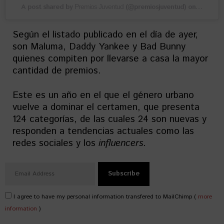
A post shared by
(@premiosjuventud) on
Premios Juventud
Jul 22, 
Según el listado publicado en el día de ayer,
son Maluma, Daddy Yankee y Bad Bunny
quienes compiten por llevarse a casa la mayor
cantidad de premios.
Este es un año en el que el género urbano
vuelve a dominar el certamen, que presenta
124 categorías, de las cuales 24 son nuevas y
responden a tendencias actuales como las
redes sociales y los
influencers.
I agree to have my personal information transfered to MailChimp (
more
information
)