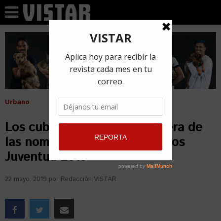
Urbano
Los cubanos se quedaron fuera de
las nominaciones a los Premios
Juventud 2019
22 mayo, 2019
por
Redacción VISTAR