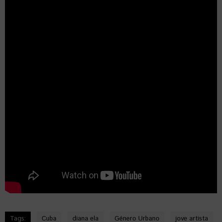
Tags:
Cuba
diana ela
Género Urbano
jove artista