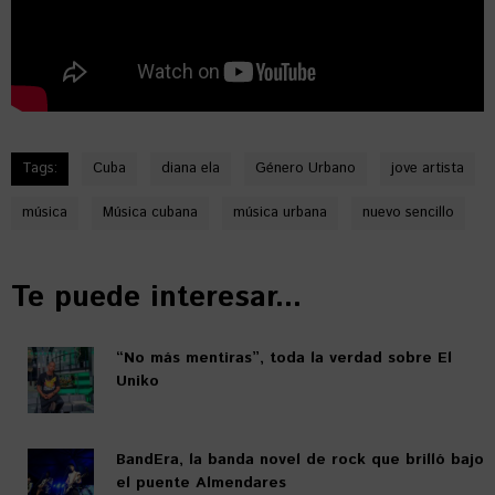
Tags:
Cuba
diana ela
Género Urbano
jove artista
música
Música cubana
música urbana
nuevo sencillo
Te puede interesar...
“No más mentiras”, toda la verdad sobre El
Uniko
BandEra, la banda novel de rock que brilló bajo
el puente Almendares