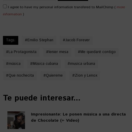
I agree to have my personal information transfered to MailChimp (
more
information
)
Tags:
#
Emilio Stephan
#
Jacob Forever
#
La Protagonista
#
lenier mesa
#
Me quedaré contigo
#
música
#
Música cubana
#
musica urbana
#
Que nochecita
#
Quiereme
#
Zion y Lenox
Te puede interesar...
Impresionante: Le ponen música a una directa
de Chocolate (+ Video)