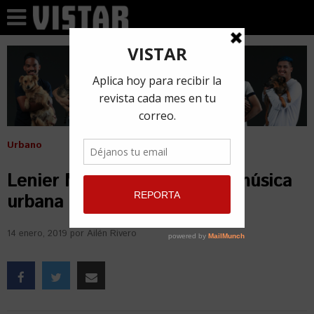
Urbano
Lenier Mesa, el poeta de la música
urbana (+ Entrevista)
14 enero, 2019
por
Ailén Rivero