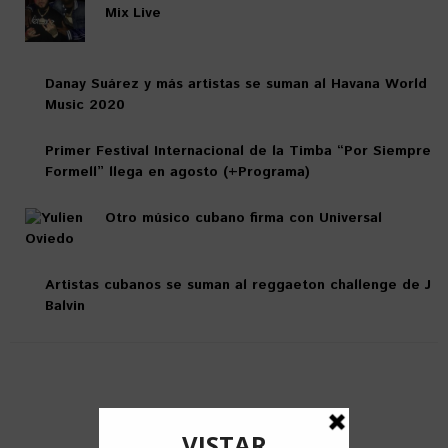
Mix Live
Danay Suárez y más artistas se suman al Havana World
Music 2020
Primer Festival Internacional de la Timba “Por Siempre
Formell” llega en agosto (+Programa)
Otro músico cubano firma con Universal
Artistas cubanos se suman al reggaeton challenge de J
Balvin