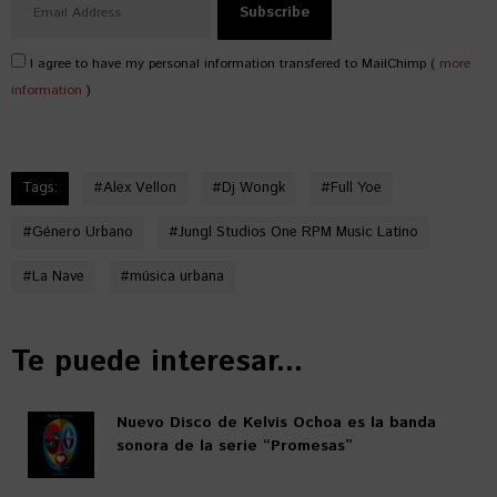
I agree to have my personal information transfered to MailChimp (
more
information
)
Tags:
#
Alex Vellon
#
Dj Wongk
#
Full Yoe
#
Género Urbano
#
Jungl Studios One RPM Music Latino
#
La Nave
#
música urbana
Te puede interesar...
Nuevo Disco de Kelvis Ochoa es la banda
sonora de la serie “Promesas”