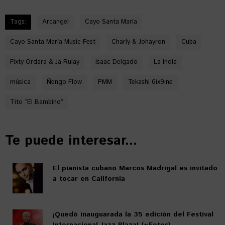
Tags:
Arcangel
Cayo Santa María
Cayo Santa María Music Fest
Charly & Johayron
Cuba
Fixty Ordara & Ja Rulay
Isaac Delgado
La India
música
Ñengo Flow
PMM
Tekashi 6ix9ine
Tito “El Bambino”
Te puede interesar...
El pianista cubano Marcos Madrigal es invitado
a tocar en California
¡Quedó inauguarada la 35 edición del Festival