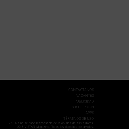
CONTÁCTANOS
VACANTES
PUBLICIDAD
SUSCRIPCIÓN
APPS
TÉRMINOS DE USO
VISTAR no se hace responsable de la opinión de sus autores.
2018 VISTAR Magazine. Todos los derechos reservados.