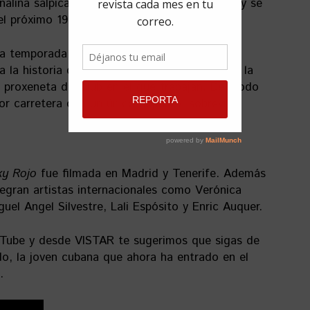
enalina salpicada con toques de humor negro y se
el próximo 19 de marzo.
ra temporada contará con 8 capítulos de 25
la historia de tres prostitutas que se dan a la
l proxeneta del club en el que trabajan. De modo
por carretera con un único objetivo: sobrevivir.
ky Rojo
fue filmada en Madrid y Tenerife. Además
tegran artistas internacionales como Verónica
uel Angel Silvestre, Lali Espósito y Enric Auquer.
YouTube y desde VISTAR te sugerimos que sigas de
do, la joven cubana que ahora ha entrado en el
.