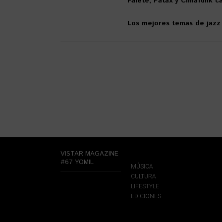
Falete, Patax y Cimafunk ca
Los mejores temas de jazz
VISTAR MAGAZINE
#67 YOMIL
MÚSICA
CULTURA
LIFESTYLE
EDICIONES