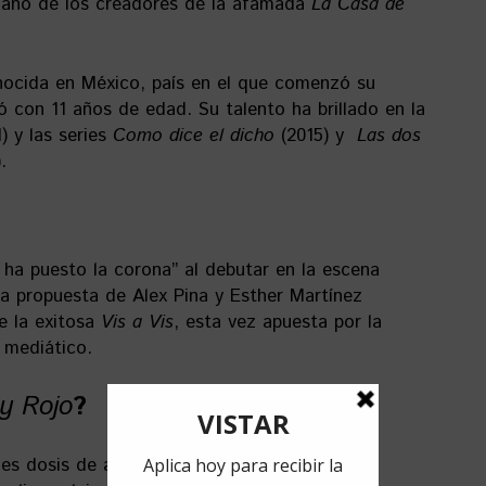
 mano de los creadores de la afamada
La Casa de
nocida en México, país en el que comenzó su
egó con 11 años de edad. Su talento ha brillado en la
) y las series
Como dice el dicho
(2015) y
Las dos
.
 ha puesto la corona” al debutar en la escena
La propuesta de Alex Pina y Esther Martínez
e la exitosa
Vis a Vis
, esta vez apuesta por la
 mediático.
y Rojo
?
es dosis de acción, huidas y carreras por la