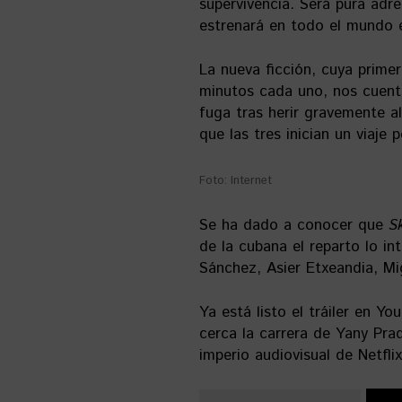
supervivencia. Será pura adr
estrenará en todo el mundo 
La nueva ficción, cuya prime
minutos cada uno, nos cuenta 
fuga tras herir gravemente a
que las tres inician un viaje 
Foto: Internet
Se ha dado a conocer que
S
de la cubana el reparto lo in
Sánchez, Asier Etxeandia, Mig
Ya está listo el tráiler en 
cerca la carrera de Yany Pra
imperio audiovisual de Netflix