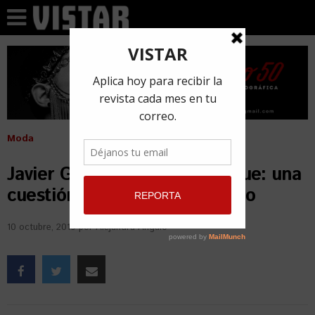
Moda
Javier Gallestey & Laura Roque: una
cuestión de seducción y estilo
10 octubre, 2019
por
Alejandra Angulo