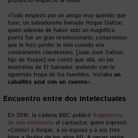
pronunció respecto al tema.
«Todo empezó por un amigo muy querido que
tuve, un salvadoreño llamado Roque Dalton,
quien además de haber sido un magnífico
poeta fue un gran revolucionario, compromiso
que le hizo perder la vida cuando era
combatiente clandestino. [Juan José Dalton,
hijo de Roque] me contó que allá, en las
montañas de El Salvador, andando con la
aguerrida tropa de los humildes, trotaba
un
caballito azul con un cuerno
«.
Encuentro entre dos intelectuales
En 2016, la cadena BBC publicó
fragmentos
de una entrevista
al cantautor, quien expresó:
«Conocí a Roque, a su esposa y a sus tres
hijos a finales de los años 60. A veces visité