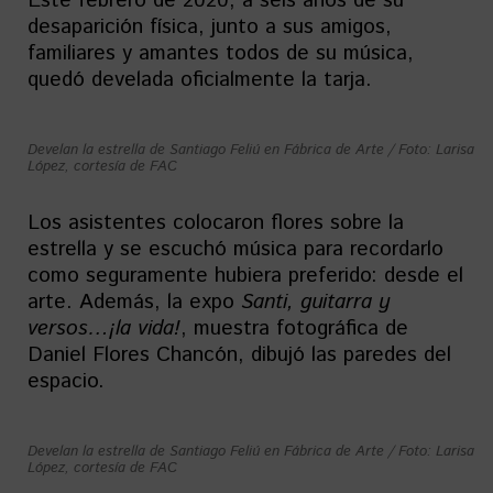
Este febrero de 2020, a seis años de su
desaparición física, junto a sus amigos,
familiares y amantes todos de su música,
quedó develada oficialmente la tarja.
Develan la estrella de Santiago Feliú en Fábrica de Arte / Foto: Larisa
López, cortesía de FAC
Los asistentes colocaron flores sobre la
estrella y se escuchó música para recordarlo
como seguramente hubiera preferido: desde el
arte. Además, la expo
Santi, guitarra y
versos…¡la vida!
, muestra fotográfica de
Daniel Flores Chancón, dibujó las paredes del
espacio.
Develan la estrella de Santiago Feliú en Fábrica de Arte / Foto: Larisa
López, cortesía de FAC