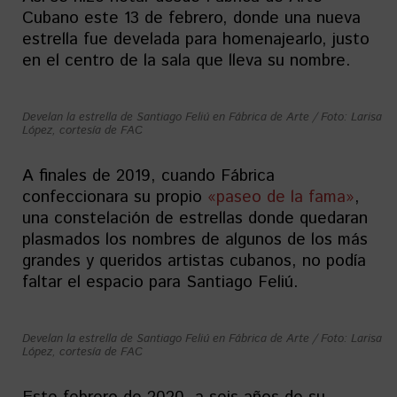
Cubano este 13 de febrero, donde una nueva
estrella fue develada para homenajearlo, justo
en el centro de la sala que lleva su nombre.
Develan la estrella de Santiago Feliú en Fábrica de Arte / Foto: Larisa
López, cortesía de FAC
A finales de 2019, cuando Fábrica
confeccionara su propio
«paseo de la fama»
,
una constelación de estrellas donde quedaran
plasmados los nombres de algunos de los más
grandes y queridos artistas cubanos, no podía
faltar el espacio para Santiago Feliú.
Develan la estrella de Santiago Feliú en Fábrica de Arte / Foto: Larisa
López, cortesía de FAC