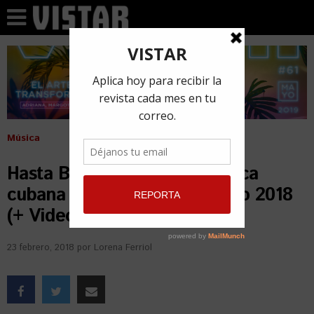
Música
Hasta Bad Bunny cantó música
cubana en Premio Lo Nuestro 2018
(+ Video)
23 febrero, 2018
por
Lorena Ferriol