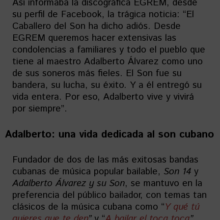
Así informaba la discográfica EGREM, desde
su perfil de Facebook, la trágica noticia: “El
Caballero del Son ha dicho adiós. Desde
EGREM queremos hacer extensivas las
condolencias a familiares y todo el pueblo que
tiene al maestro Adalberto Álvarez como uno
de sus soneros más fieles. El Son fue su
bandera, su lucha, su éxito. Y a él entregó su
vida entera. Por eso, Adalberto vive y vivirá
por siempre”.
Adalberto: u
na vida dedicada al son cubano
Fundador de dos de las más exitosas bandas
cubanas de música popular bailable,
Son 14
y
Adalberto Álvarez y su Son
, se mantuvo en la
preferencia del público bailador, con temas tan
clásicos de la música cubana como “
Y qué tú
quieres que te den
”
y “
A bailar el toca toca
”
.