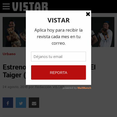
Urbano
Estreno: Matar las ganas de El
Taiger (+ Video)
24 agosto, 2018
por
Redacción VISTAR