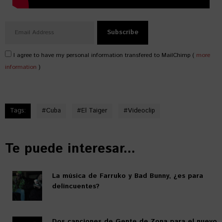
I agree to have my personal information transfered to MailChimp (
more
information
)
Tags:
#
Cuba
#
El Taiger
#
Videoclip
Te puede interesar...
La música de Farruko y Bad Bunny, ¿es para
delincuentes?
Dos canciones de Gente de Zona para el nuevo