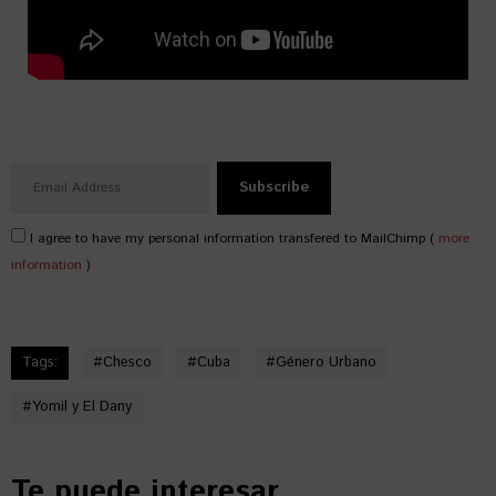
I agree to have my personal information transfered to MailChimp (
more
information
)
Tags:
#
Chesco
#
Cuba
#
Género Urbano
#
Yomil y El Dany
Te puede interesar...