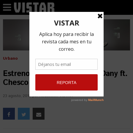
Urbano
Estreno: El 23 de Yomil y El Dany ft.
Chesco (+ Video)
23 agosto, 2018
por
Redacción VISTAR