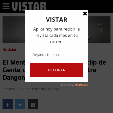
Noticias
El Mentiroso, el nuevo videoclip de
Gente de Zona junto a Silvestre
Dangond
8 marzo, 2019
por
Redacción VISTAR