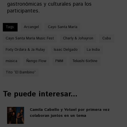
gastronómicas y culturales para los
participantes.
Tags:
Arcangel
Cayo Santa María
Cayo Santa María Music Fest
Charly & Johayron
Cuba
Fixty Ordara & Ja Rulay
Isaac Delgado
La India
música
Ñengo Flow
PMM
Tekashi 6ix9ine
Tito “El Bambino”
Te puede interesar...
Camila Cabello y Yotuel por primera vez
colaboran juntos en un tema