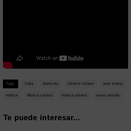
Tags:
Cuba
diana ela
Género Urbano
jove artista
música
Música cubana
música urbana
nuevo sencillo
Te puede interesar...