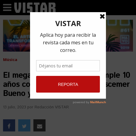
Música
El mega éxito «Bailando» cumple 10
años con otro estreno de Descemer
Bueno y Gente de Zona
13 julio, 2023
por
Redacción VISTAR