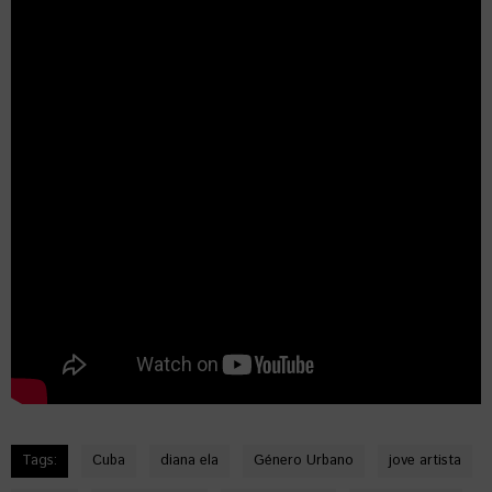
Tags:
Cuba
diana ela
Género Urbano
jove artista