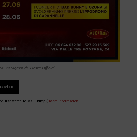
o: Instagram de Fiesta Official
on transfered to MailChimp (
more information
)