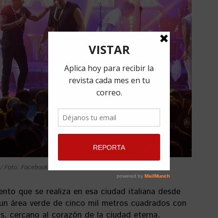
/ Foto: Facebook de Fiesta
ento que se realiza en esa ciudad italiana desde
 un área verde de cinco mil metros cuadrados con
as, cercano al corazón de la ciudad eterna.