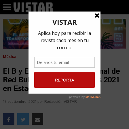
Música
El B y Eduardo Cabra en la final de
Red Bull Batalla de los Gallos 2021
en Estados Unidos
17 septiembre, 2021
por
Redacción VISTAR