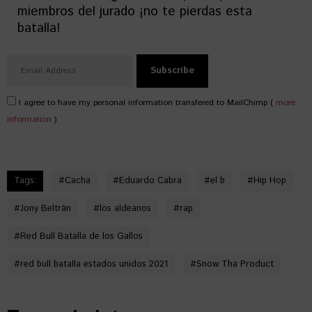
miembros del jurado ¡no te pierdas esta
batalla!
I agree to have my personal information transfered to MailChimp (
more
information
)
Tags:
#
Cacha
#
Eduardo Cabra
#
el b
#
Hip Hop
#
Jony Beltrán
#
los aldeanos
#
rap
#
Red Bull Batalla de los Gallos
#
red bull batalla estados unidos 2021
#
Snow Tha Product