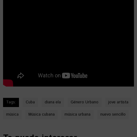
Tags:
Cuba
diana ela
Género Urbano
jove artista
música
Música cubana
música urbana
nuevo sencillo