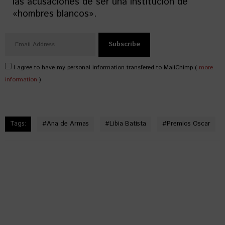
las acusaciones de ser una institución de
«hombres blancos».
I agree to have my personal information transfered to MailChimp (
more
information
)
Tags:
#
Ana de Armas
#
Libia Batista
#
Premios Oscar