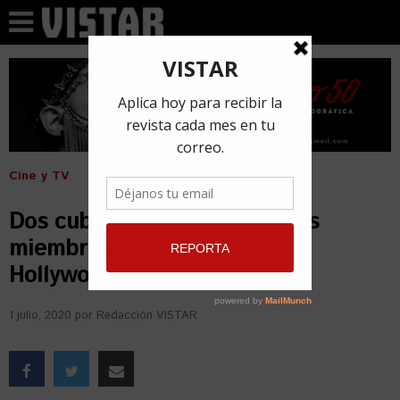
Cine y TV
Dos cubanas entre los nuevos
miembros de la Academia de
Hollywood
1 julio, 2020
por
Redacción VISTAR