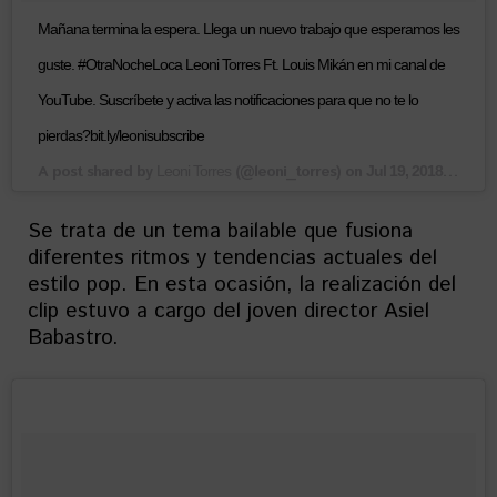
Mañana termina la espera. Llega un nuevo trabajo que esperamos les
guste. #OtraNocheLoca Leoni Torres Ft. Louis Mikán en mi canal de
YouTube. Suscríbete y activa las notificaciones para que no te lo
pierdas?bit.ly/leonisubscribe
A post shared by
(@leoni_torres) on
Leoni Torres
Jul 19, 2018 at 6:54am PDT
Se trata de un tema bailable que fusiona
diferentes ritmos y tendencias actuales del
estilo pop. En esta ocasión, la realización del
clip estuvo a cargo del joven director Asiel
Babastro.