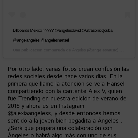
Billboards México ????? @angelesdavid @ultrasonicdjcuba
@angelangeles @angeleshansel
Una publicación compartida de
(@angelesmusic) el
Angeles
17 Ago,
Por otro lado, varias fotos crean confusión las
redes sociales desde hace varios días. En la
primera que llamó la atención se veía Hansel
compartiendo con la cantante Alex V, quien
fue Trending en nuestra edición de verano de
2016 y ahora es en Instagram
@alexiaangeless, y desde entonces hemos
sentido a la joven bien pegadita a Ángeles .
¿Será que prepara una colaboración con
Ángeles o habrá algo más con uno de sus