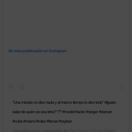
Ver esta publicación en Instagram
“Una mirada no dice nada y al mismo tiempo lo dice todo” Alguien
sabe de quien es esa letra? ?? #model #actor #singer #dancer
#cuba #miami #rolex #ferrari #rayban
Una publicación compartida de
(@angelessian) el
Sian Chiong Crehuet