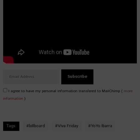
I agree to have my personal information transfered to MailChimp (
more
information
)
Tags:
#
billboard
#
Viva Friday
#
YoYo Ibarra