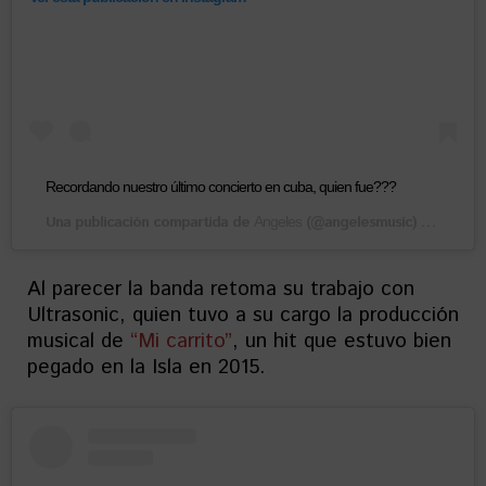
Recordando nuestro último concierto en cuba, quien fue???
Una publicación compartida de
(@angelesmusic) el
Angeles
23 Abr,
Al parecer la banda retoma su trabajo con
Ultrasonic, quien tuvo a su cargo la producción
musical de
“Mi carrito”
, un hit que estuvo bien
pegado en la Isla en 2015.