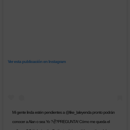
Ver esta publicación en Instagram
Mi gente linda estén pendientes a @like_laleyenda pronto podrán
conocer a Alan o sea Yo ?✌?PREGUNTA! Cómo me queda el