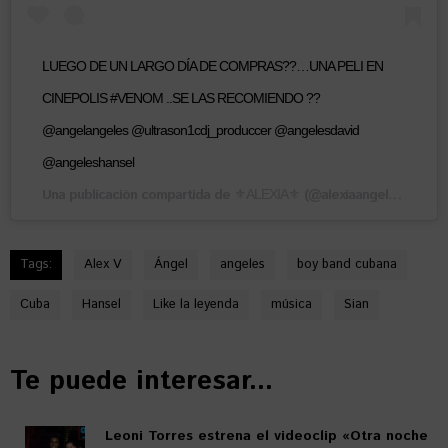
LUEGO DE UN LARGO DÍA DE COMPRAS??…UNA PELI EN
CINEPOLIS #VENOM ..SE LAS RECOMIENDO ??
@angelangeles @ultrason1cdj_produccer @angelesdavid
@angeleshansel
Una publicación compartida de
(@alexiaangeless) el
⚜️ALEXIA⚜️
11
Tags:
Alex V
Ángel
angeles
boy band cubana
Cuba
Hansel
Like la leyenda
música
Sian
Te puede interesar...
Leoni Torres estrena el videoclip «Otra noche