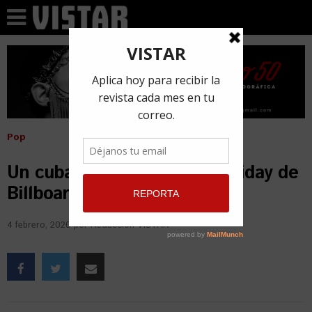
Pop
Un cubano en la lista Viva Friday de
Billboard
4 febrero, 2020
por
Redacción VISTAR