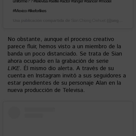
uniforme? ? #televisa #selfie #actor #singer #dancer #model
#Mexico #likeforlikes
Una publicación compartida de
(@angelessian) el
Sian Chiong Crehuet
No obstante, aunque el proceso creativo
parece fluir, hemos visto a un miembro de la
banda un poco distanciado. Se trata de Sian
ahora ocupado en la grabación de serie
LIKE
. Él mismo dio alerta. A través de su
cuenta en Instagram invitó a sus seguidores a
estar pendientes de su personaje Alan en la
nueva producción de Televisa.