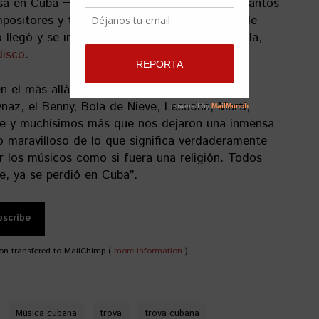
a en Cuba −la misma tierra que dio a luz a tantos
mpositores y tantos grandes músicos−me duele
 llegó y se instaló en mi país”, comentó Varela,
disco
.
 el más allá Juan Formell, Eliseo Diego,
az, el Benny, Bola de Nieve, Lecuona, Martí,
rke y muchísimos más que nos dejaron una inmensa
do maravilloso de lo que significa verdaderamente
or los músicos como si fuera una religión. Todos
, ya se perdió en Cuba”.
on transfered to MailChimp (
more information
)
Música cubana
trova
trova cubana