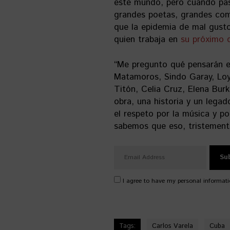
este mundo, pero cuando pas
grandes poetas, grandes co
que la epidemia de mal gusto
quien trabaja en
su próximo 
“Me pregunto qué pensarán en
Matamoros, Sindo Garay, Loyn
Titón, Celia Cruz, Elena Bu
obra, una historia y un lega
el respeto por la música y p
sabemos que eso, tristemente
I agree to have my personal informati
Tags:
Carlos Varela
Cuba