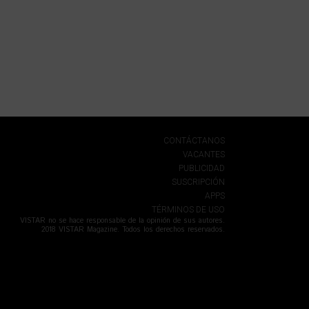
CONTÁCTANOS
VACANTES
PUBLICIDAD
SUSCRIPCIÓN
APPS
TÉRMINOS DE USO
VISTAR no se hace responsable de la opinión de sus autores.
2018 VISTAR Magazine. Todos los derechos reservados.