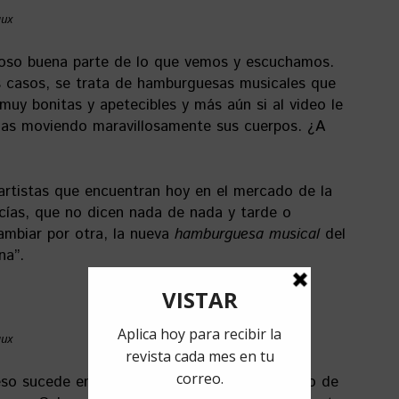
aux
noso buena parte de lo que vemos y escuchamos.
 casos, se trata de hamburguesas musicales que
muy bonitas y apetecibles y más aún si al video le
inas moviendo maravillosamente sus cuerpos. ¿A
artistas que encuentran hoy en el mercado de la
cías, que no dicen nada de nada y tarde o
ambiar por otra, la nueva
hamburguesa musical
del
na”.
aux
so sucede en buena parte de Latinoamérica o de