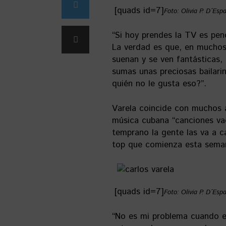
[quads id=7]
Foto: Olivia P. D´Esp
“Si hoy prendes la TV es pe
La verdad es que, en muchos
suenan y se ven fantásticas, 
sumas unas preciosas bailar
quién no le gusta eso?”.
Varela coincide con muchos 
música cubana “canciones va
temprano la gente las va a c
top que comienza esta sema
[quads id=7]
Foto: Olivia P. D´Esp
“No es mi problema cuando e