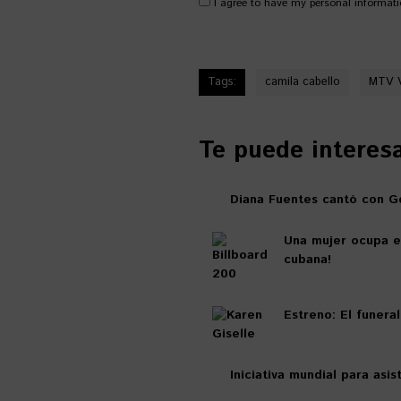
I agree to have my personal informati
Tags:
camila cabello
MTV 
Te puede interesar
Diana Fuentes cantó con G
Una mujer ocupa el
cubana!
Estreno: El funera
Iniciativa mundial para asi