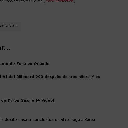
on transfered to MailChimp (
more information
)
VMAs 2019
...
ente de Zona en Orlando
 #1 del Billboard 200 después de tres años. ¡Y es
l de Karen Giselle (+ Video)
stir desde casa a conciertos en vivo llega a Cuba