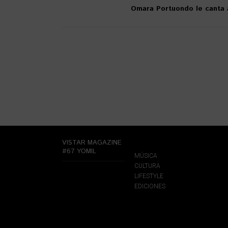
Omara Portuondo le canta 
VISTAR MAGAZINE
#67 YOMIL
MÚSICA
CULTURA
LIFESTYLE
EDICIONES