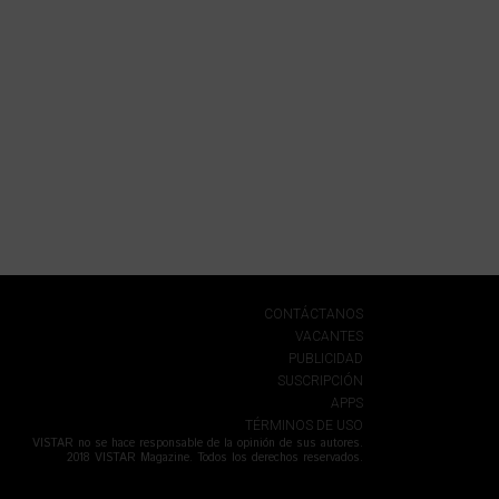
CONTÁCTANOS
VACANTES
PUBLICIDAD
SUSCRIPCIÓN
APPS
TÉRMINOS DE USO
VISTAR no se hace responsable de la opinión de sus autores.
2018 VISTAR Magazine. Todos los derechos reservados.