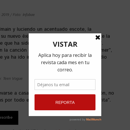
2019 / Foto: Infobae
lmain y luciendo un acentuado escote, la
 su nuevo éxito junto a Shawn Mendes durante la
 que ha sido descrito como “lleno de vapor”.
on la canción “I Know What You Did Last Summer”,
que ya ha ido invadiendo cuanta emisora de radio
o: Teen Vogue
evarse a casa el premio a la Mejor colaboración, no
ns por todo el éxito que ha cosechado “Señorita”.