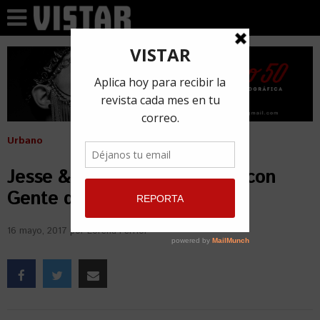
Urbano
Jesse & Joy graban en Cuba con
Gente de Zona
16 mayo, 2017
por
Lorena Ferriol