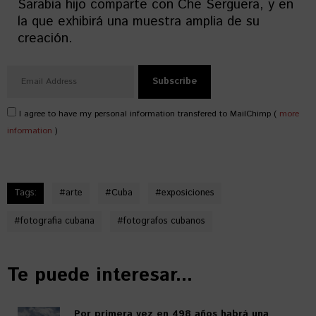
Sarabia hijo comparte con Che Serguera, y en
la que exhibirá una muestra amplia de su
creación.
I agree to have my personal information transfered to MailChimp (
more
information
)
Tags:
#
arte
#
Cuba
#
exposiciones
#
fotografia cubana
#
fotografos cubanos
Te puede interesar...
Por primera vez en 498 años habrá una