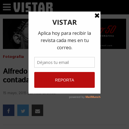
Fotografía
Alfredo Sarabia Hijo: Historia
contada a través de un lente
15 mayo, 2015
por
Ana Crónica