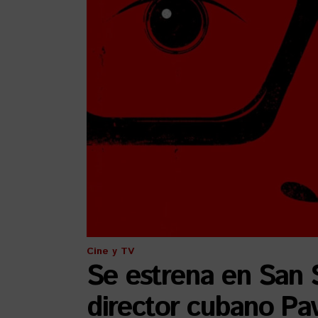
Cine y TV
Se estrena en San S
director cubano Pa