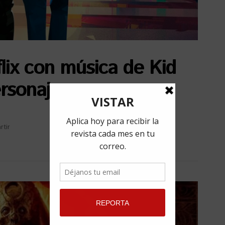
lix con música de Kid
rsonajes por una
tir