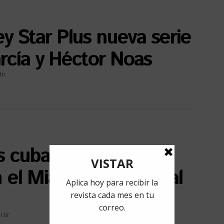
y Star Plus nueva serie
rcía y Héctor Noas
ir
as cubanas que no
el Miami Film Festival
tir