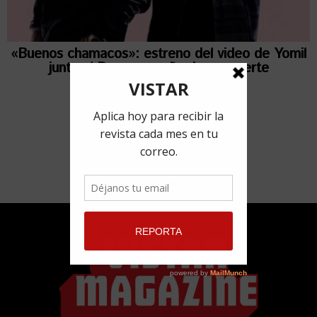
«Buenos chamacos»: estreno del video de Yomil
junto al Dany a un año de su muerte
29 julio, 2021
por
Redacción VISTAR