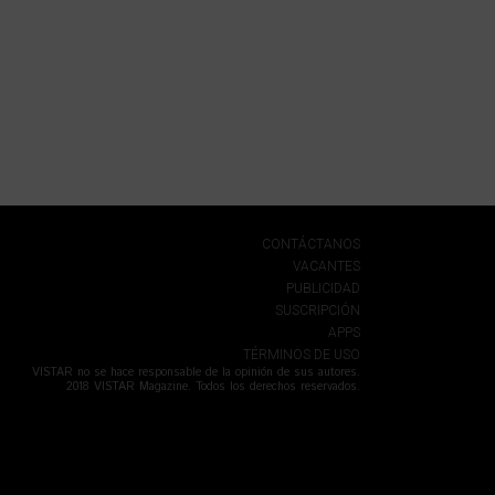
CONTÁCTANOS
VACANTES
PUBLICIDAD
SUSCRIPCIÓN
APPS
TÉRMINOS DE USO
VISTAR no se hace responsable de la opinión de sus autores.
2018 VISTAR Magazine. Todos los derechos reservados.