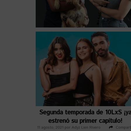
Segunda temporada de 10LxS ¡y
estrenó su primer capítulo!
11 agosto, 2021
por
Adyz Lien Rivero
Compart