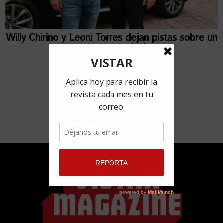
Willy Chirino y Leoni Torres dejan pistas sobre un
estreno musical
19 mayo, 2021
por
Redacción VISTAR