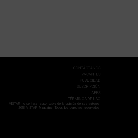
CONTÁCTANOS
VACANTES
PUBLICIDAD
SUSCRIPCIÓN
APPS
TÉRMINOS DE USO
VISTAR no se hace responsable de la opinión de sus autores.
2018 VISTAR Magazine. Todos los derechos reservados.