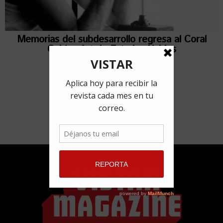
Memorias del subdesarrollo regresa al Coral
Gables Art de Estados Unidos
22 febrero, 2018
por
Ailén Rivero