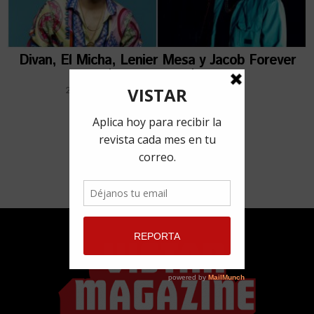
Divan, El Micha, Lenier Mesa y Jacob Forever
estrenan nuevo tema
20 marzo, 2019
por
Redacción VISTAR